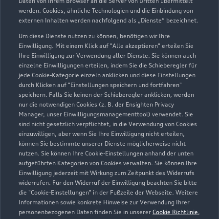
Daten von Ihrem Browser an die Server von Dritten übermittelt
werden. Cookies, ähnliche Technologien und die Einbindung von
externen Inhalten werden nachfolgend als „Dienste“ bezeichnet.
Öffnungszeiten Verkauf: Samstag nur nach
Vereinbarung; 24-Std Notdienst Tel.: 0178-3255164
Um diese Dienste nutzen zu können, benötigen wir Ihre
Einwilligung. Mit einem Klick auf "Alle akzeptieren" erteilen Sie
Ihre Einwilligung zur Verwendung aller Dienste. Sie können auch
einzelne Einwilligungen erteilen, indem Sie die Schieberegler für
Zurück nach oben
jede Cookie-Kategorie einzeln anklicken und diese Einstellungen
durch Klicken auf "Einstellungen speichern und fortfahren"
speichern. Falls Sie keinen der Schieberegler anklicken, werden
Modelle
nur die notwendigen Cookies (z. B. der Ensighten Privacy
Manager, unser Einwilligungsmanagementtool) verwendet. Sie
sind nicht gesetzlich verpflichtet, in die Verwendung von Cookies
Kaufen & leasen
Alle Modelle
einzuwilligen, aber wenn Sie Ihre Einwilligung nicht erteilen,
können Sie bestimmte unserer Dienste möglicherweise nicht
Modelle vergleichen
nutzen. Sie können Ihre Cookie-Einstellungen anhand der unten
Service & Zubehör
Neuwagensuche
aufgeführten Kategorien von Cookies verwalten. Sie können Ihre
Elektromodelle
Einwilligung jederzeit mit Wirkung zum Zeitpunkt des Widerrufs
Gebrauchtwagensuche
widerrufen. Für den Widerruf der Einwilligung beachten Sie bitte
Support
Saisonale Angebote
Plug-in-Hybride
die "Cookie-Einstellungen" in der Fußzeile der Webseite. Weitere
Gebrauchtwagen
Informationen sowie konkrete Hinweise zur Verwendung Ihrer
Audi Services
Über Audi
personenbezogenen Daten finden Sie in unserer
Cookie Richtlinie
,
Kundenservice