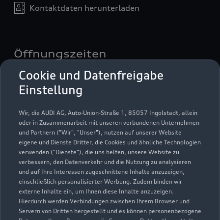
Kontaktdaten herunterladen
Öffnungszeiten
Cookie und Datenfreigabe
Einstellung
Verkauf
Geschlossen
,
öffnet am
Donnerstag
08:00
Wir, die AUDI AG, Auto-Union-Straße 1, 85057 Ingolstadt, allein
oder in Zusammenarbeit mit unseren verbundenen Unternehmen
und Partnern ("Wir", "Unser"), nutzen auf unserer Website
Service
eigene und Dienste Dritter, die Cookies und ähnliche Technologien
verwenden ("Dienste"), die uns helfen, unsere Website zu
Geschlossen
,
öffnet am
Donnerstag
verbessern, den Datenverkehr und die Nutzung zu analysieren
07:00
und auf Ihre Interessen zugeschnittene Inhalte anzuzeigen,
einschließlich personalisierter Werbung. Zudem binden wir
externe Inhalte ein, um Ihnen diese Inhalte anzuzeigen.
Teile & Zubehörverkauf
Hierdurch werden Verbindungen zwischen Ihrem Browser und
Geschlossen
,
öffnet am
Donnerstag
Servern von Dritten hergestellt und es können personenbezogene
07:00