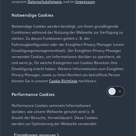
Finanzierung
unserem
Datenschutzhinweis
und im
Impressum
.
Garantie
Händlersuche
Aktionen & Angebote
Notwendige Cookies
Unternehmen
Audi digital services
Audi Code
Geschäftskunden
Notwendige Cookies werden benötigt, um Ihnen grundlegende
Karriere
myAudi
Funktionen während der Nutzung der Webseite zur Verfügung zu
Häufige Fragen (FAQ)
stellen. Zu diesen Funktionen gehört z. B. der
Investor Relations
Fahrzeugkonfigurator oder der Ensighten Privacy Manager (unser
© 2026 AUDI AG. Alle Rechte vorbehalten
Audi Online Beratung
Einwilligungsmanagementtool). Der Ensighten Privacy Manager
Presse & Media Center
verwendet Cookies, um Informationen darüber zu speichern, ob
Impressum
Rechtliches
Hinweisgebersystem
Online-Terminvereinbarung
und wenn ja, für welche Kategorien von Cookies Benutzer ihre
Datenschutz
Datenschutzinformation
Cookie-Einstellungen
Einwilligung erteilt haben. Weitere Informationen zum Ensighten
Servicekontakt
Cookie-Richtlinie
Barrierefreiheit
Privacy Manager, sowie zu Ihren Rechten als betroffene Person
Audi erleben
können Sie in unserer
Cookie Richtlinie
nachlesen.
Digital Services Act
EU Data Act
Bordbuch & Bedienungsanleitungen
Newsletter
Performance Cookies
Verträge kündigen
Performance Cookies sammeln Informationen
1
Die Auszeichnung Audi Top Service Partner 2026 wurde von
darüber, wie unsere Webseite genutzt wird (z. B.
der AUDI AG unter Ausschluss Dritter nach festgelegten
Anzahl der Besuche, Verweildauer). Diese Cookies
Kriterien an ausgewählte Audi Partnerunternehmen vergeben.
werden zur Optimierung der Webseite verwendet.
Hierzu zählen überdurchschnittliche Leistungen in der
Einstellungen anpassen